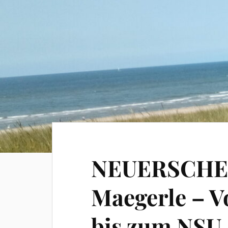
NEUERSCHEI
Maegerle – 
bis zum NSU